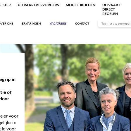
ISTER
UITVAARTVERZORGERS
MOGELIJKHEDEN
UITVAART
DIRECT
REGELEN
VER ONS
ERVARINGEN
VACATURES
CONTACT
egrip in
tie of
 door
e er voor
elijks in
eid voor