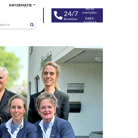
INFORMATIE
Bel bij
24/7
overlijden:
0485-
Bereikbaar
523043