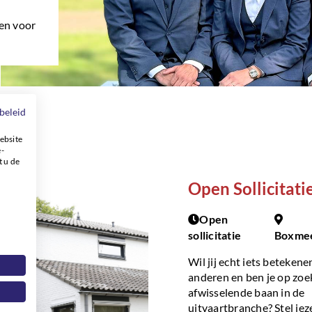
len voor
beleid
ebsite
e-
t u de
Open Sollicitati
Open
sollicitatie
Boxme
Wil jij echt iets betekene
anderen en ben je op zoe
afwisselende baan in de
uitvaartbranche? Stel jez