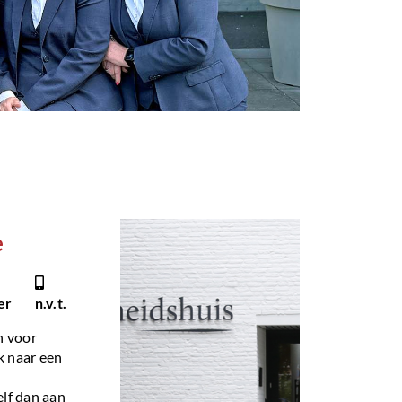
e
er
n.v.t.
n voor
k naar een
elf dan aan