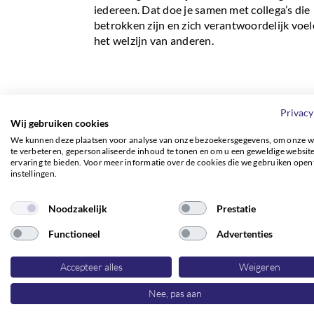
iedereen. Dat doe je samen met collega’s die
betrokken zijn en zich verantwoordelijk voe
het welzijn van anderen.
Privacy
Wij gebruiken cookies
We kunnen deze plaatsen voor analyse van onze bezoekersgegevens, om onze w
te verbeteren, gepersonaliseerde inhoud te tonen en om u een geweldige websit
ervaring te bieden. Voor meer informatie over de cookies die we gebruiken open
instellingen.
Medewerker Zorgteam
Uitvaart
Noodzakelijk
Prestatie
Functioneel
Advertenties
Medewerker
Boxmeer
n.v.t.
Accepteer alles
Weigeren
Zorgteam
Uitvaart
Nee, pas aan
Wil jij graag nabestaanden bijstaan in