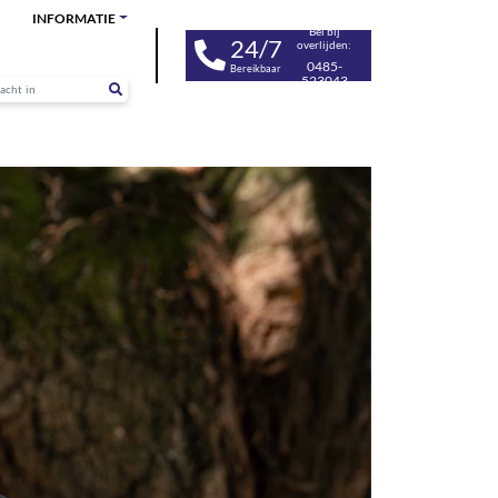
INFORMATIE
Bel bij
24/7
overlijden:
0485-
Bereikbaar
523043