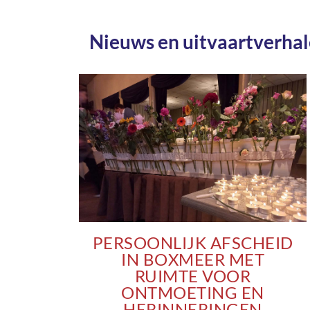
Nieuws en uitvaartverha
PERSOONLIJK AFSCHEID
IN BOXMEER MET
RUIMTE VOOR
ONTMOETING EN
HERINNERINGEN