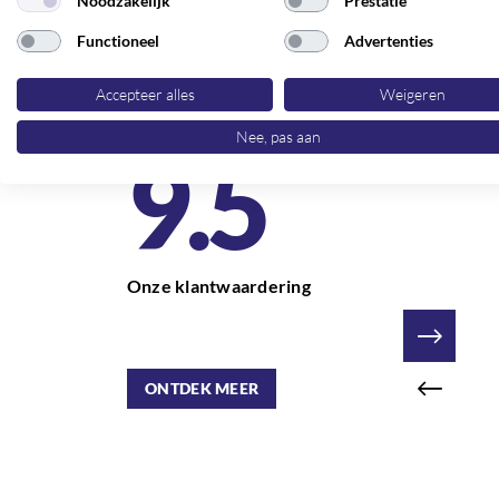
Noodzakelijk
Prestatie
Functioneel
Advertenties
Accepteer alles
Weigeren
ERVARINGEN
Nee, pas aan
9.5
Onze klantwaardering
ONTDEK MEER