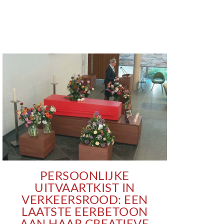
PERSOONLIJKE
UITVAARTKIST IN
VERKEERSROOD: EEN
LAATSTE EERBETOON
AAN HAAR CREATIEVE