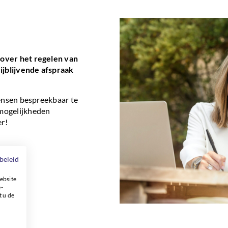
over het regelen van
ijblijvende afspraak
wensen bespreekbaar te
mogelijkheden
er!
beleid
ebsite
e-
t u de