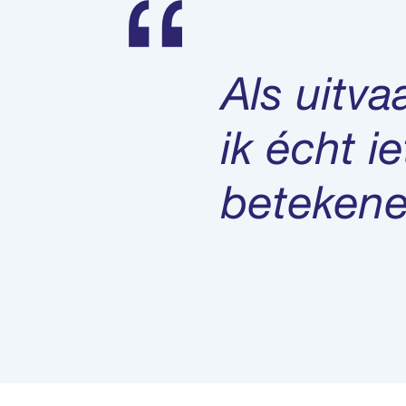
Als uitva
ik écht 
betekene