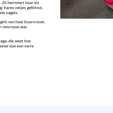
. Ze herinnert haar als
ag: haren netjes geföhnd,
kte nagels.
nagels van haar buurvrouw.
van mevrouw was
lega, die weet hoe
 beter dan een verre