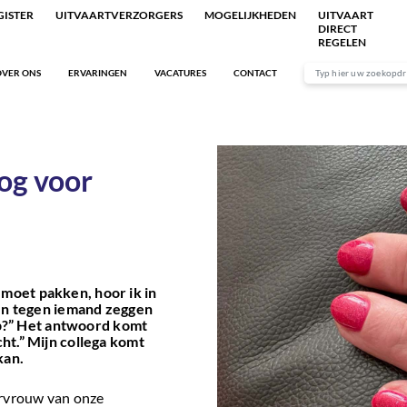
ISTER
UITVAARTVERZORGERS
MOGELIJKHEDEN
UITVAART
DIRECT
REGELEN
VER ONS
ERVARINGEN
VACATURES
CONTACT
og voor
 moet pakken, hoor ik in
n tegen iemand zeggen
p?” Het antwoord komt
cht.” Mijn collega komt
kan.
urvrouw van onze