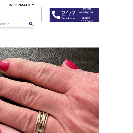
INFORMATIE
Bel bij
24/7
overlijden:
0485-
Bereikbaar
523043