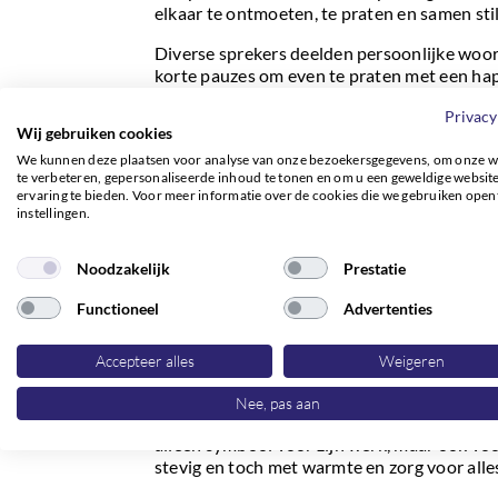
elkaar te ontmoeten, te praten en samen stil 
Diverse sprekers deelden persoonlijke woo
korte pauzes om even te praten met een hap
Ondertussen draaiden foto’s op de achtergr
Privacy
eigen tempo herinneringen kon ophalen. De 
Wij gebruiken cookies
uitgekozen muziek maakte het geheel compl
We kunnen deze plaatsen voor analyse van onze bezoekersgegevens, om onze w
te verbeteren, gepersonaliseerde inhoud te tonen en om u een geweldige websit
Ook mijn kleding was vandaag minder formee
ervaring te bieden. Voor meer informatie over de cookies die we gebruiken open
verzoek. Soms komt zo’n verzoek en bij dit 
instellingen.
te sluiten bij de manier waarop iemand werke
dag.
Noodzakelijk
Prestatie
Bij dit afscheid hoorde ook een bijzonder be
Functioneel
Advertenties
tanden en een hooivork met een lange steel
zonnebloemen, liefdevol aangebracht door de
zijn afscheid in de uitvaartkist aanwezig, hi
Accepteer alles
Weigeren
hooibalen waar de riek en de vork in werde
symbolen vertelden een eigen verhaal; over 
Nee, pas aan
die altijd buiten bezig waren. De riek en de
alleen symbool voor zijn werk, maar ook voor
stevig en toch met warmte en zorg voor all