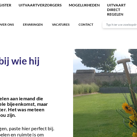
ISTER
UITVAARTVERZORGERS
MOGELIJKHEDEN
UITVAART
DIRECT
REGELEN
VER ONS
ERVARINGEN
VACATURES
CONTACT
ij wie hij
len aan iemand die
ele bijeenkomst, maar
kter. Het was meteen
ou zijn.
n, paste hier perfect bij.
elen en ruimte is om