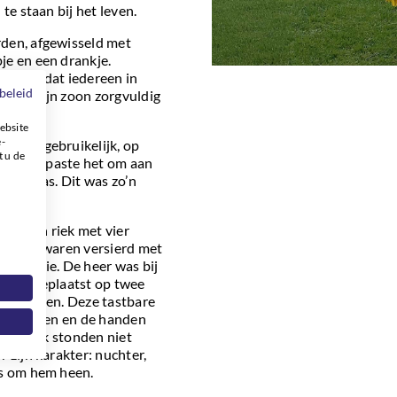
te staan bij het leven.
rden, afgewisseld met
je en een drankje.
ond, zodat iedereen in
beleid
door zijn zoon zorgvuldig
eet.
ebsite
e-
l dan gebruikelijk, op
t u de
afscheid paste het om aan
lijk was. Dit was zo’n
eld: een riek met vier
. Beide waren versierd met
 familie. De heer was bij
j werd geplaatst op twee
n gestoken. Deze tastbare
zijn leven en de handen
 hooivork stonden niet
 zijn karakter: nuchter,
es om hem heen.