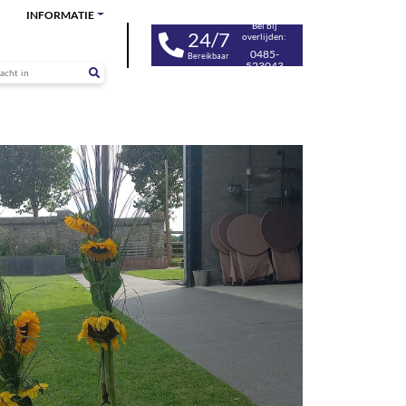
INFORMATIE
Bel bij
24/7
overlijden:
0485-
Bereikbaar
523043